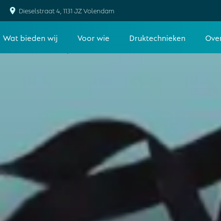
Dieselstraat 4, 1131 JZ Volendam
Wat bieden wij
Voor wie
Druktechnieken
Ove
Bedrijfs- en werkkleding
Artiesten – bands en
Relatiepakketten en
Bouw en 
influencers
kerstpakketten