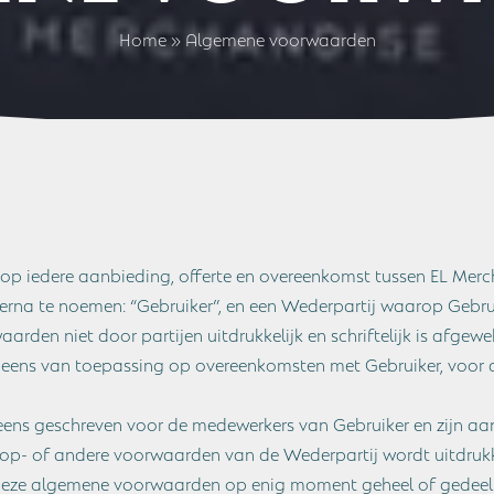
Home
»
Algemene voorwaarden
p iedere aanbieding, offerte en overeenkomst tussen EL Merch
rna te noemen: “Gebruiker”, en een Wederpartij waarop Gebr
arden niet door partijen uitdrukkelijk en schriftelijk is afgewe
eens van toepassing op overeenkomsten met Gebruiker, voor 
ns geschreven voor de medewerkers van Gebruiker en zijn aa
oop- of andere voorwaarden van de Wederpartij wordt uitdruk
deze algemene voorwaarden op enig moment geheel of gedeeltel