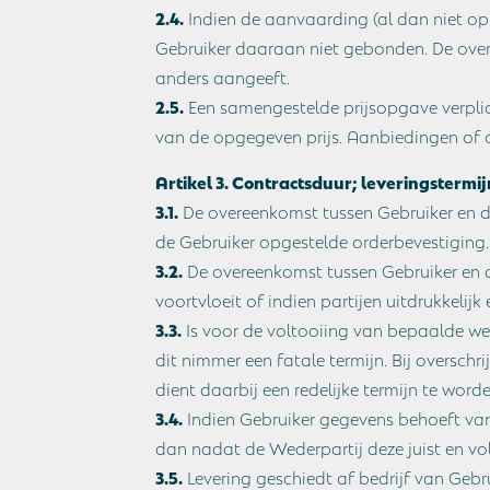
2.4.
Indien de aanvaarding (al dan niet op
Gebruiker daaraan niet gebonden. De over
anders aangeeft.
2.5.
Een samengestelde prijsopgave verplic
van de opgegeven prijs. Aanbiedingen of o
Artikel 3. Contractsduur; leveringstermi
3.1.
De overeenkomst tussen Gebruiker en d
de Gebruiker opgestelde orderbevestiging.
3.2.
De overeenkomst tussen Gebruiker en 
voortvloeit of indien partijen uitdrukkelijk
3.3.
Is voor de voltooiing van bepaalde w
dit nimmer een fatale termijn. Bij overschri
dient daarbij een redelijke termijn te wo
3.4.
Indien Gebruiker gegevens behoeft van
dan nadat de Wederpartij deze juist en vol
3.5.
Levering geschiedt af bedrijf van Gebr