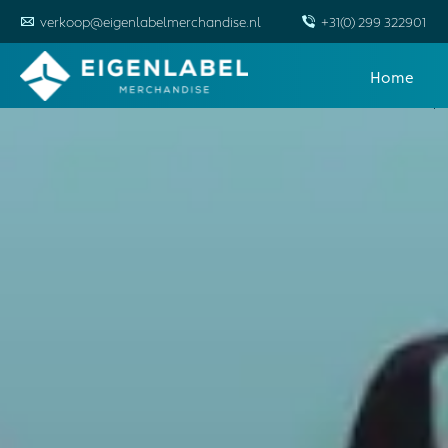
verkoop@eigenlabelmerchandise.nl
+31(0) 299 322901
Overslaan
Home
naar
inhoud