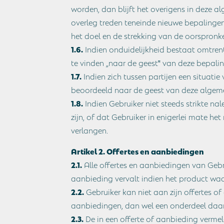
worden, dan blijft het overigens in deze 
overleg treden teneinde nieuwe bepalingen
het doel en de strekking van de oorspronk
1.6.
Indien onduidelijkheid bestaat omtren
te vinden „naar de geest‟ van deze bepali
1.7.
Indien zich tussen partijen een situati
beoordeeld naar de geest van deze alge
1.8.
Indien Gebruiker niet steeds strikte n
zijn, of dat Gebruiker in enigerlei mate h
verlangen.
Artikel 2. Offertes en aanbiedingen
2.1.
Alle offertes en aanbiedingen van Gebruik
aanbieding vervalt indien het product waar
2.2.
Gebruiker kan niet aan zijn offertes o
aanbiedingen, dan wel een onderdeel daarva
2.3.
De in een offerte of aanbieding vermel