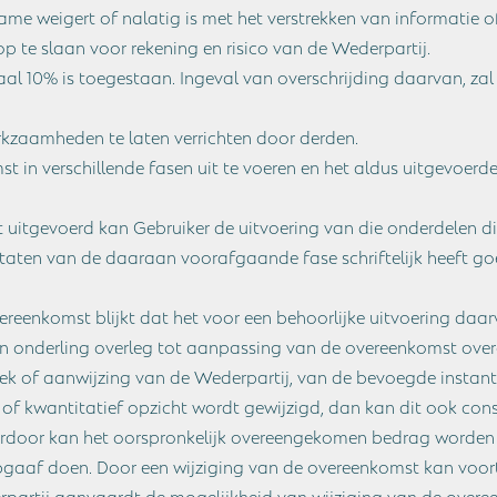
me weigert of nalatig is met het verstrekken van informatie of 
op te slaan voor rekening en risico van de Wederpartij.
l 10% is toegestaan. Ingeval van overschrijding daarvan, zal 
rkzaamheden te laten verrichten door derden.
 in verschillende fasen uit te voeren en het aldus uitgevoerde 
 uitgevoerd kan Gebruiker de uitvoering van die onderdelen d
ltaten van de daaraan voorafgaande fase schriftelijk heeft g
ereenkomst blijkt dat het voor een behoorlijke uitvoering daar
 en in onderling overleg tot aanpassing van de overeenkomst o
ek of aanwijzing van de Wederpartij, van de bevoegde instanti
 of kwantitatief opzicht wordt gewijzigd, dan kan dit ook co
rdoor kan het oorspronkelijk overeengekomen bedrag worden 
opgaaf doen. Door een wijziging van de overeenkomst kan voor
rpartij aanvaardt de mogelijkheid van wijziging van de overe