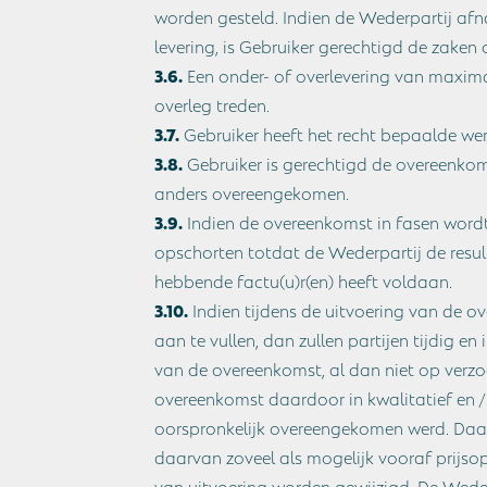
worden gesteld. Indien de Wederpartij afna
levering, is Gebruiker gerechtigd de zaken 
3.6.
Een onder- of overlevering van maximaa
overleg treden.
3.7.
Gebruiker heeft het recht bepaalde we
3.8.
Gebruiker is gerechtigd de overeenkomst
anders overeengekomen.
3.9.
Indien de overeenkomst in fasen wordt
opschorten totdat de Wederpartij de resu
hebbende factu(u)r(en) heeft voldaan.
3.10.
Indien tijdens de uitvoering van de ov
aan te vullen, dan zullen partijen tijdig
van de overeenkomst, al dan niet op verzo
overeenkomst daardoor in kwalitatief en /
oorspronkelijk overeengekomen werd. Daa
daarvan zoveel als mogelijk vooraf prijs
van uitvoering worden gewijzigd. De Wede