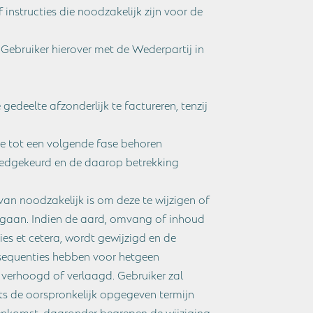
instructies die noodzakelijk zijn voor de
Gebruiker hierover met de Wederpartij in
gedeelte afzonderlijk te factureren, tenzij
ie tot een volgende fase behoren
oedgekeurd en de daarop betrekking
van noodzakelijk is om deze te wijzigen of
vergaan. Indien de aard, omvang of inhoud
es et cetera, wordt gewijzigd en de
nsequenties hebben voor hetgeen
verhoogd of verlaagd. Gebruiker zal
ts de oorspronkelijk opgegeven termijn
enkomst, daaronder begrepen de wijziging