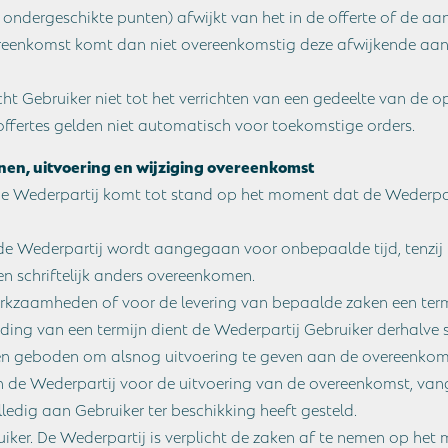
 ondergeschikte punten) afwijkt van het in de offerte of de
eenkomst komt dan niet overeenkomstig deze afwijkende aanva
ht Gebruiker niet tot het verrichten van een gedeelte van de 
ffertes gelden niet automatisch voor toekomstige orders.
jnen, uitvoering en wijziging overeenkomst
e Wederpartij komt tot stand op het moment dat de Wederparti
de Wederpartij wordt aangegaan voor onbepaalde tijd, tenzij
 en schriftelijk anders overeenkomen.
erkzaamheden of voor de levering van bepaalde zaken een ter
jding van een termijn dient de Wederpartij Gebruiker derhalve sch
rden geboden om alsnog uitvoering te geven aan de overeenkom
 de Wederpartij voor de uitvoering van de overeenkomst, vangt
ledig aan Gebruiker ter beschikking heeft gesteld.
uiker. De Wederpartij is verplicht de zaken af te nemen op he