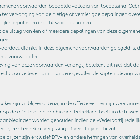
algemene voorwaarden bepaalde volledig van toepassing. Gebru
 ter vervanging van de nietige of vernietigde bepalingen overe
elijke bepalingen in acht wordt genomen.
t de uitleg van één of meerdere bepalingen van deze algemene
ngen.
e voordoet die niet in deze algemene voorwaarden geregeld is, 
mene voorwaarden.
aleving van deze voorwaarden verlangt, betekent dit niet dat 
et recht zou verliezen om in andere gevallen de stipte nalevin
er zijn vrijblijvend, tenzij in de offerte een termijn voor aanv
op de offerte of de aanbieding betrekking heeft in de tussenti
f aanbiedingen worden gehouden indien de Wederpartij redelijke
n, een kennelijke vergissing of verschrijving bevat.
de prijzen zijn exclusief BTW en andere heffingen van overhei